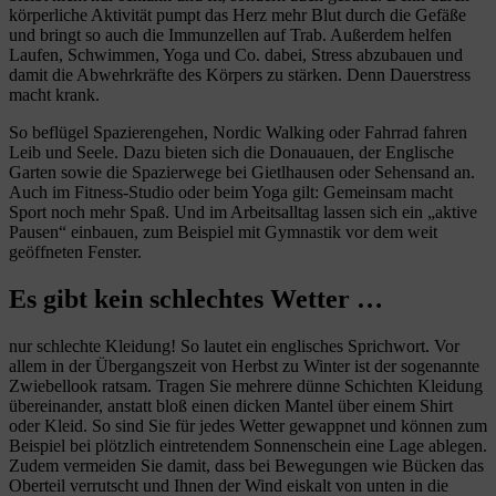
körperliche Aktivität pumpt das Herz mehr Blut durch die Gefäße
und bringt so auch die Immunzellen auf Trab. Außerdem helfen
Laufen, Schwimmen, Yoga und Co. dabei, Stress abzubauen und
damit die Abwehrkräfte des Körpers zu stärken. Denn Dauerstress
macht krank.
So beflügel Spazierengehen, Nordic Walking oder Fahrrad fahren
Leib und Seele. Dazu bieten sich die Donauauen, der Englische
Garten sowie die Spazierwege bei Gietlhausen oder Sehensand an.
Auch im Fitness-Studio oder beim Yoga gilt: Gemeinsam macht
Sport noch mehr Spaß. Und im Arbeitsalltag lassen sich ein „aktive
Pausen“ einbauen, zum Beispiel mit Gymnastik vor dem weit
geöffneten Fenster.
Es gibt kein schlechtes Wetter …
nur schlechte Kleidung! So lautet ein englisches Sprichwort. Vor
allem in der Übergangszeit von Herbst zu Winter ist der sogenannte
Zwiebellook ratsam. Tragen Sie mehrere dünne Schichten Kleidung
übereinander, anstatt bloß einen dicken Mantel über einem Shirt
oder Kleid. So sind Sie für jedes Wetter gewappnet und können zum
Beispiel bei plötzlich eintretendem Sonnenschein eine Lage ablegen.
Zudem vermeiden Sie damit, dass bei Bewegungen wie Bücken das
Oberteil verrutscht und Ihnen der Wind eiskalt von unten in die