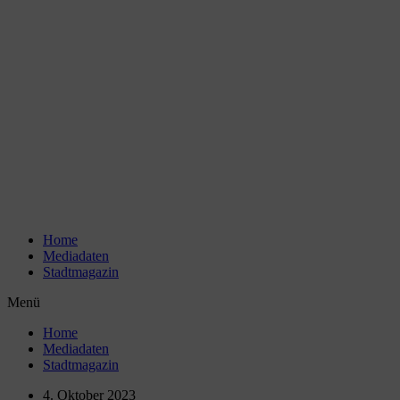
Zum
Inhalt
wechseln
Home
Mediadaten
Stadtmagazin
Menü
Home
Mediadaten
Stadtmagazin
4. Oktober 2023