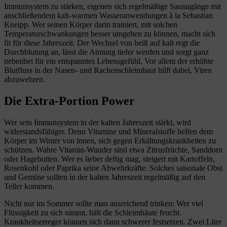
Immunsystem zu stärken, eigenen sich regelmäßige Saunagänge mit
anschließendem kalt-warmen Wasseranwendungen à la Sebastian
Kneipp. Wer seinen Körper darin trainiert, mit solchen
Temperaturschwankungen besser umgehen zu können, macht sich
fit für diese Jahreszeit. Der Wechsel von heiß auf kalt regt die
Durchblutung an, lässt die Atmung tiefer werden und sorgt ganz
nebenbei für ein entspanntes Lebensgefühl. Vor allem der erhöhte
Blutfluss in der Nasen- und Rachenschleimhaut hilft dabei, Viren
abzuwehren.
Die Extra-Portion Power
Wer sein Immunsystem in der kalten Jahreszeit stärkt, wird
widerstandsfähiger. Denn Vitamine und Mineralstoffe helfen dem
Körper im Winter von innen, sich gegen Erkältungskrankheiten zu
schützen. Wahre Vitamin-Wunder sind etwa Zitrusfrüchte, Sanddorn
oder Hagebutten. Wer es lieber deftig mag, steigert mit Kartoffeln,
Rosenkohl oder Paprika seine Abwehrkräfte. Solches saisonale Obst
und Gemüse sollten in der kalten Jahreszeit regelmäßig auf den
Teller kommen.
Nicht nur im Sommer sollte man ausreichend trinken: Wer viel
Flüssigkeit zu sich nimmt, hält die Schleimhäute feucht.
Krankheitserreger können sich dann schwerer festsetzen. Zwei Liter