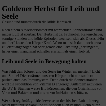
Goldener Herbst für Leib und
Seele
Gesund und munter durch die kühle Jahreszeit
Nach einem Altweibersommer mit wärmenden Sonnenstrahlen und
milder Luft ist spürbar: Der Herbst ist da. Frühnebel, Regenschauer,
sonnige Stunden und kühle Episoden wechseln sich ab. Dieses „Hin
und her“ kostet den Körper Kraft. Wenn man sich dann noch etwas
zu leicht angezogen hat oder gerade eine Erkältung „herumgeht“,
hat es einen manchmal schneller erwischt als einem lieb ist.
Leib und Seele in Bewegung halten
Was fehlt dem Körper und der Seele im Winter am meisten? Licht
und Sonne! Die erwärmen unseren Körper nicht nur, sondern
pushen auch das Immunsystem. Denn durch die Sonnenstrahlen
wird die Produktion von Vitamin D angeregt. Außerdem aktivieren
die UV-B-Strahlen weiße Blutkörperchen, die den Organismus vor
Viren und Bakterien und uns so vor Infektionen schützen.
Wer sich regelmäßig – idealerweise an der frischen Luft – bewegt,
bleibt nicht nur schlank und fit, sondern auch gesund. Denn durch