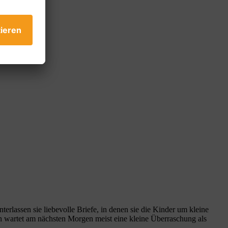
rlassen sie liebevolle Briefe, in denen sie die Kinder um kleine
h wartet am nächsten Morgen meist eine kleine Überraschung als