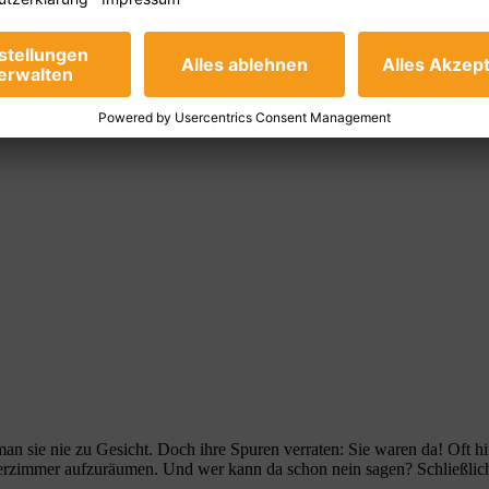
sie nie zu Gesicht. Doch ihre Spuren verraten: Sie waren da! Oft hinte
nderzimmer aufzuräumen. Und wer kann da schon nein sagen? Schließlic