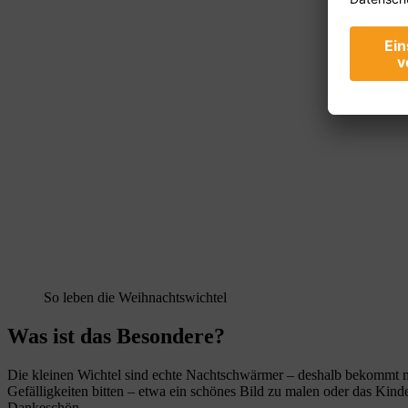
So leben die Weihnachtswichtel
Was ist das Besondere?
Die kleinen Wichtel sind echte Nachtschwärmer – deshalb bekommt man 
Gefälligkeiten bitten – etwa ein schönes Bild zu malen oder das Ki
Dankeschön.