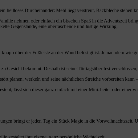
n heilloses Durcheinander: Mehl liegt verstreut, Backbleche stehen kr
Familie nehmen oder einfach ein bisschen Spaß in die Adventszeit bring
kelte Gegenstände, eine überraschende und lustige Wirkung.
 knapp über der Fußleiste an der Wand befestigt ist. Je nachdem wie gro
 zu Gesicht bekommt. Deshalb ist seine Tür tagsüber fest verschlossen, u
tört planen, werkeln und seine nächtlichen Streiche vorbereiten kann 
teht, lässt sich dieser ganz einfach mit einer Mini-Leiter oder einer
ungen bringt er jeden Tag ein Stück Magie in die Vorweihnachtszeit. U
lie gestaltet ihre eigene, ganz persönliche Wichtelzeit