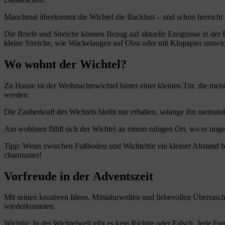
Manchmal überkommt die Wichtel die Backlust – und schon herrscht ei
Die Briefe und Streiche können Bezug auf aktuelle Ereignisse in der 
kleine Streiche, wie Wackelaugen auf Obst oder mit Klopapier umwic
Wo wohnt der Wichtel?
Zu Hause ist der Weihnachtswichtel hinter einer kleinen Tür, die meist
werden.
Die Zauberkraft des Wichtels bleibt nur erhalten, solange ihn niemand
Am wohlsten fühlt sich der Wichtel an einem ruhigen Ort, wo er unges
Tipp: Wenn zwischen Fußboden und Wichteltür ein kleiner Abstand bes
charmanter!
Vorfreude in der Adventszeit
Mit seinen kreativen Ideen, Miniaturwelten und liebevollen Überrasch
wiederkommen.
Wichtig: In der Wichtelwelt gibt es kein Richtig oder Falsch. Jede Fami