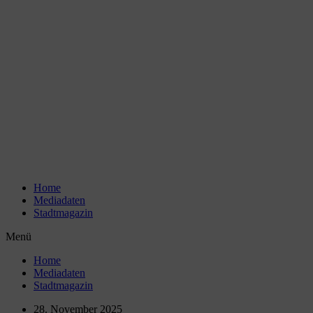
Zum
Inhalt
wechseln
Home
Mediadaten
Stadtmagazin
Menü
Home
Mediadaten
Stadtmagazin
28. November 2025