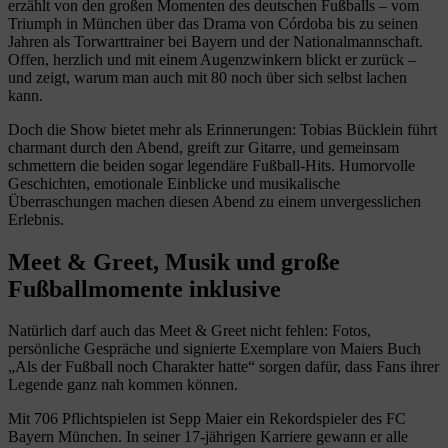
erzählt von den großen Momenten des deutschen Fußballs – vom
Triumph in München über das Drama von Córdoba bis zu seinen
Jahren als Torwarttrainer bei Bayern und der Nationalmannschaft.
Offen, herzlich und mit einem Augenzwinkern blickt er zurück –
und zeigt, warum man auch mit 80 noch über sich selbst lachen
kann.
Doch die Show bietet mehr als Erinnerungen: Tobias Bücklein führt
charmant durch den Abend, greift zur Gitarre, und gemeinsam
schmettern die beiden sogar legendäre Fußball-Hits. Humorvolle
Geschichten, emotionale Einblicke und musikalische
Überraschungen machen diesen Abend zu einem unvergesslichen
Erlebnis.
Meet & Greet, Musik und große
Fußballmomente inklusive
Natürlich darf auch das Meet & Greet nicht fehlen: Fotos,
persönliche Gespräche und signierte Exemplare von Maiers Buch
„Als der Fußball noch Charakter hatte“ sorgen dafür, dass Fans ihrer
Legende ganz nah kommen können.
Mit 706 Pflichtspielen ist Sepp Maier ein Rekordspieler des FC
Bayern München. In seiner 17-jährigen Karriere gewann er alle