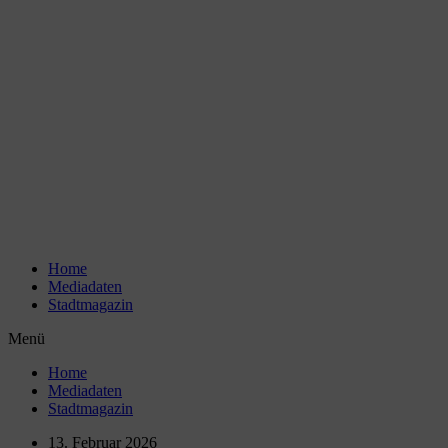
Zum
Inhalt
wechseln
Home
Mediadaten
Stadtmagazin
Menü
Home
Mediadaten
Stadtmagazin
13. Februar 2026