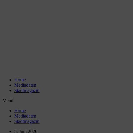
Zum
Inhalt
wechseln
Home
Mediadaten
Stadtmagazin
Menü
Home
Mediadaten
Stadtmagazin
5. Juni 2026