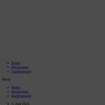
Zum
Inhalt
wechseln
Home
Mediadaten
Stadtmagazin
Menü
Home
Mediadaten
Stadtmagazin
5. Juni 2026