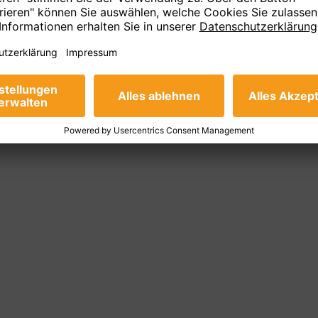
 Staatsregierung in eine andere Richtung zeigte.“
tscheidung. Es war ein Bekenntnis zur Selbstständigkeit der Stadt: „E