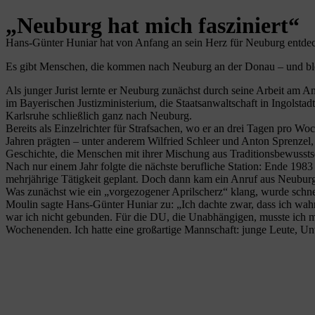
„Neuburg hat mich fasziniert“
Hans-Günter Huniar hat von Anfang an sein Herz für Neuburg entde
Es gibt Menschen, die kommen nach Neuburg an der Donau – und bleib
Als junger Jurist lernte er Neuburg zunächst durch seine Arbeit am 
im Bayerischen Justizministerium, die Staatsanwaltschaft in Ingolstad
Karlsruhe schließlich ganz nach Neuburg.
Bereits als Einzelrichter für Strafsachen, wo er an drei Tagen pro W
Jahren prägten – unter anderem Wilfried Schleer und Anton Sprenzel, 
Geschichte, die Menschen mit ihrer Mischung aus Traditionsbewusstse
Nach nur einem Jahr folgte die nächste berufliche Station: Ende 1983
mehrjährige Tätigkeit geplant. Doch dann kam ein Anruf aus Neuburg:
Was zunächst wie ein „vorgezogener Aprilscherz“ klang, wurde schne
Moulin sagte Hans-Günter Huniar zu: „Ich dachte zwar, dass ich wahrs
war ich nicht gebunden. Für die DU, die Unabhängigen, musste ich mi
Wochenenden. Ich hatte eine großartige Mannschaft: junge Leute, Un