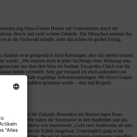
henenden zog Hans-Günter Huniar mit Unterstützern durch die
chsheim, Bruck und viele weitere Ortsteile. Die Menschen nahmen ihn
 es in die Stichwahl schaffe, wäre das schon ein großer Erfolg.
Stadtrat zwar gelegentlich noch Reibungen, aber ich merkte schnell,
ar wurde: „Wir müssen nicht in jeder Sachfrage einer Meinung sein,
rmeister nur über drei Sitze im Stadtrat. Ein großes Glück war für
ktion hinein vermittelt. Sehr gut verstand ich mich außerdem von
standen ebenfalls tragfähige Arbeitsbeziehungen. Mit Horst Gutjahr
inmal leidenschaftlich gestritten wurde – aber mit Respekt
chtige Weichen für die Zukunft. Besonders am Herzen lagen Hans-
tändigkeit: „Wir haben die Stromnetze in den Stadtteilen und das
etzte. Seine Direktive war bayernweit: „Gebt eure Stadtwerke ab oder
tadtwerke Schritt für Schritt ausgebaut. Ursprünglich ging es im
 eine Entscheidung, die wir im Stadtrat damals einstimmig getroffen