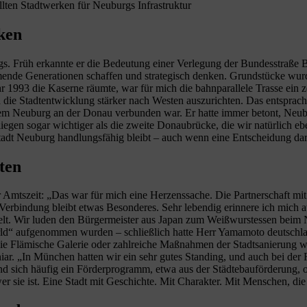
llten Stadtwerken für Neuburgs Infrastruktur
ken
rgs. Früh erkannte er die Bedeutung einer Verlegung der Bundesstraße B
 Generationen schaffen und strategisch denken. Grundstücke wurden g
993 die Kaserne räumte, war für mich die bahnparallele Trasse ein 
 die Stadtentwicklung stärker nach Westen auszurichten. Das entsprach
rem Neuburg an der Donau verbunden war. Er hatte immer betont, Neubu
egen sogar wichtiger als die zweite Donaubrücke, die wir natürlich eb
tadt Neuburg handlungsfähig bleibt – auch wenn eine Entscheidung darübe
ten
ner Amtszeit: „Das war für mich eine Herzenssache. Die Partnerschaft 
 die Verbindung bleibt etwas Besonderes. Sehr lebendig erinnere ich mic
ädelt. Wir luden den Bürgermeister aus Japan zum Weißwurstessen beim
World“ aufgenommen wurden – schließlich hatte Herr Yamamoto deutsch
ie die Flämische Galerie oder zahlreiche Maßnahmen der Stadtsanierun
Huniar. „In München hatten wir ein sehr gutes Standing, und auch bei
d sich häufig ein Förderprogramm, etwa aus der Städtebauförderung, ode
er sie ist. Eine Stadt mit Geschichte. Mit Charakter. Mit Menschen, di