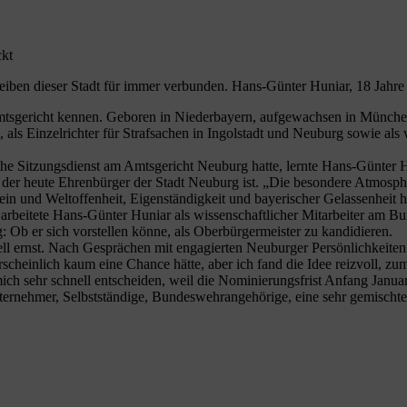
ckt
en dieser Stadt für immer verbunden. Hans-Günter Huniar, 18 Jahre la
Amtsgericht kennen. Geboren in Niederbayern, aufgewachsen in München
t, als Einzelrichter für Strafsachen in Ingolstadt und Neuburg sowie al
oche Sitzungsdienst am Amtsgericht Neuburg hatte, lernte Hans-Günter H
der heute Ehrenbürger der Stadt Neuburg ist. „Die besondere Atmosphär
in und Weltoffenheit, Eigenständigkeit und bayerischer Gelassenheit 
 arbeitete Hans-Günter Huniar als wissenschaftlicher Mitarbeiter am Bu
 Ob er sich vorstellen könne, als Oberbürgermeister zu kandidieren.
ll ernst. Nach Gesprächen mit engagierten Neuburger Persönlichkeiten
cheinlich kaum eine Chance hätte, aber ich fand die Idee reizvoll, zu
ch sehr schnell entscheiden, weil die Nominierungsfrist Anfang Janua
ternehmer, Selbstständige, Bundeswehrangehörige, eine sehr gemischt