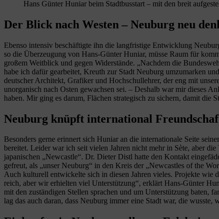
Hans Günter Huniar beim Stadtbusstart – mit den breit aufgeste
Der Blick nach Westen – Neuburg neu den
Ebenso intensiv beschäftigte ihn die langfristige Entwicklung Neubu
so die Überzeugung von Hans-Günter Huniar, müsse Raum für kommende
großem Weitblick und gegen Widerstände. „Nachdem die Bundeswehr 1
habe ich dafür gearbeitet, Kreuth zur Stadt Neuburg umzumarken und
deutscher Architekt, Grafiker und Hochschullehrer, der eng mit unse
unorganisch nach Osten gewachsen sei. – Deshalb war mir dieses Anli
haben. Mir ging es darum, Flächen strategisch zu sichern, damit die S
Neuburg knüpft international Freundschaf
Besonders gerne erinnert sich Huniar an die internationale Seite sei
bereitet. Leider war ich seit vielen Jahren nicht mehr in Sète, aber
japanischen „Newcastle“. Dr. Dieter Distl hatte den Kontakt eingef
gefreut, als „unser Neuburg“ in den Kreis der „Newcastles of the 
Auch kulturell entwickelte sich in diesen Jahren vieles. Projekte w
reich, aber wir erhielten viel Unterstützung“, erklärt Hans-Günter 
mit den zuständigen Stellen sprachen und um Unterstützung baten, fan
lag das auch daran, dass Neuburg immer eine Stadt war, die wusste, w