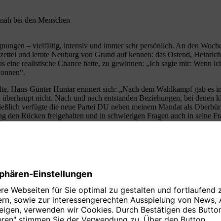
 nah bei den Menschen
gnungen – vielfältig, intensiv und immer sehr persönlich. An den Woc
onszettel und lernte Neuburg von Grund auf kennen: das Ostend, Heinri
 eine realistische Chance hatte, zu gewinnen: „Ich sagte mir: Wenn ich
wonnen“.
te. Hans-Günter Huniar erinnert sich: „Nach dem Wahlkampf gab es im 
a überhaupt nicht. Nach und nach entstanden Beziehungen, bei denen kl
eßlich verfügte die neue Partei DU neben meinem Mandat als Oberbürge
g den Rücken freigehalten und in schwierigen Fragen auch in seine Fra
 Bürgermeister und ein hervorragender Finanzreferent. Mit der SPD ent
sel der Marstallschule.“ – Es war eine Zeit, in der im Stadtrat auch e
 erreichen.
tes Neuburg
em Stadtrat Schulen weiter, modernisierte Infrastruktur und stellte wi
ungen privatisiert wurden, entschied sich Neuburg bewusst für Eigens
chen unter Ministerpräsident Edmund Stoiber stark auf Privatisierung s
n Haus bleiben. Deshalb haben wir keine Anteile verkauft, sondern die S
rgung. Daraus ist eine deutlich breitere Struktur entstanden. Das war