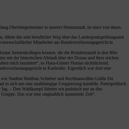
ng Oberbürgermeister in unserer Heimatstadt, ist einer von ihnen.
, führte ihn sein beruflicher Weg über das Landesjustizprüfungsamt
s wissenschaftlicher Mitarbeiter am Bundesverfassungsgericht in
uniar Juristenkollegen kennen, die die Residenzstadt in den 80er
e mit der historischen Altstadt über der Donau und ihrer reichen
haben mich fasziniert“, so Hans-Günter Huniar rückblickend.
ndesverfassungsgericht in Karlsruhe. Eigentlich war dort eine
 wie Stadtrat Matthias Schieber und Rechtsanwältin Gräfin Du
mal es sich um eine unabhängige Gruppierung handelte. Parteipolitisch
r lag. – Den Wahlkampf führten wir praktisch nur an den
e Gruppe. Das war eine unglaublich spannende Zeit“.