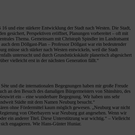
 16 und eine stärkere Entwicklung der Stadt nach Westen. Die Stadt,
esichert, Perspektiven eröffnet, Planungen vorbereitet – oft mit
zentrales Thema. Gemeinsam mit Christoph Spindler im Landratsamt
 auch dem Döllgast-Plan – Professor Döllgast war ein bedeutender
rg müsse sich stärker nach Westen entwickeln, weil die Stadt
enfalls untersucht und durch Grundstückskäufe planerisch abgesichert
r vielleicht erst in der nächsten Generation fällt.“
mit Sète und die internationalen Begegnungen haben mir große Freude
h auch an den Besuch des damaligen Bürgermeisters von Shinshiro, des
 Neuwirt ein – eine wunderbare Begegnung. Wir haben uns sehr
landweit Städte mit dem Namen Neuburg besucht.“
g wären ohne Fördermittel kaum möglich gewesen. „Neuburg war nicht
 der Regierung von Oberbayern war Neuburg gut angesehen. Wenn wir
r ein anderer Titel. Diese Unterstützung war wichtig.“ – Vielleicht
e sich engagieren. Wie Hans-Günter Huniar.