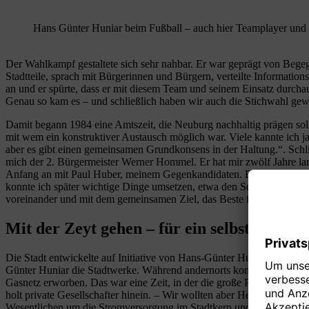
Hans Günter Huniar beim Fußball – auch hier Teamplayer und
Der Wahlkampf gestaltete sich sehr nahbar. Er war geprägt von Bege
Stadtteile, sprach mit Bürgerinnen und Bürgern, verteilte Informati
an und er spürte, dass er mit diesem Team und seinem Einsatz durchaus
Genau so kam es – und schließlich haben wir auch die Stichwahl ge
Damit begann 1984 eine Amtszeit, die Neuburg nachhaltig prägen soll
mit wem ein konstruktiver Austausch möglich war. Viele kannte ich j
aber es gibt einen gemeinsamen Grundkonsens in der Haltung.“. Schli
mich der 2. Bürgermeister Werner Hommel. Er hat mir zwölf Jahre lan
Anfang an mit Paul Huber, meinem Gegenkandidaten. Er war später 3.
konnte ich später wichtige Dinge umsetzen, etwa den Schulstandortwech
voreinander und mit dem gemeinsamen Ziel, das Beste für Neuburg zu
Mit der Zeyt gehen – für ein selbstbewuss
Die Stadt entwickelte auf Initiative von Hans-Günter Huniar und sein
Günter Huniar die Stadtwerke. Während andernorts kommunale Einricht
Gasnetz erworben. Das war eine Zeit, in der die große Politik in Mün
holt private Gesellschafter hinein. – Wir wollten aber Herr im eigene
Wesentlichen um die Stromversorgung im Stadtkern und die Wasserverso