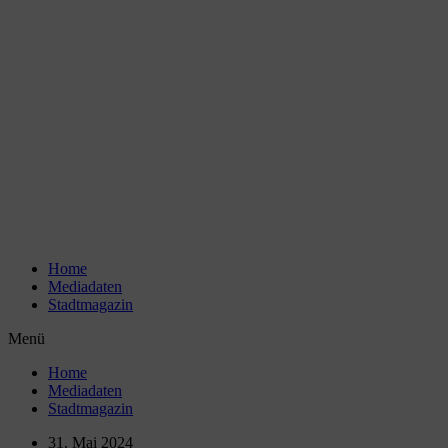
Zum
Inhalt
wechseln
Home
Mediadaten
Stadtmagazin
Menü
Home
Mediadaten
Stadtmagazin
31. Mai 2024