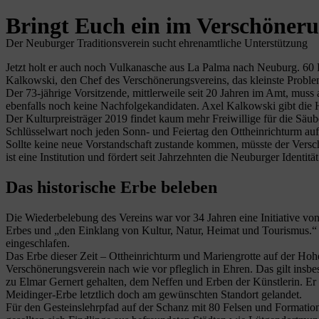
Bringt Euch ein im Verschöneru
Der Neuburger Traditionsverein sucht ehrenamtliche Unterstützung
Jetzt holt er auch noch Vulkanasche aus La Palma nach Neuburg. 60 Li
Kalkowski, den Chef des Verschönerungsvereins, das kleinste Proble
Der 73-jährige Vorsitzende, mittlerweile seit 20 Jahren im Amt, muss 
ebenfalls noch keine Nachfolgekandidaten. Axel Kalkowski gibt die 
Der Kulturpreisträger 2019 findet kaum mehr Freiwillige für die Säub
Schlüsselwart noch jeden Sonn- und Feiertag den Ottheinrichturm auf
Sollte keine neue Vorstandschaft zustande kommen, müsste der Versc
ist eine Institution und fördert seit Jahrzehnten die Neuburger Identi
Das historische Erbe beleben
Die Wiederbelebung des Vereins war vor 34 Jahren eine Initiative v
Erbes und „den Einklang von Kultur, Natur, Heimat und Tourismus.“
eingeschlafen.
Das Erbe dieser Zeit – Ottheinrichturm und Mariengrotte auf der Hohe
Verschönerungsverein nach wie vor pfleglich in Ehren. Das gilt insb
zu Elmar Gernert gehalten, dem Neffen und Erben der Künstlerin. Er 
Meidinger-Erbe letztlich doch am gewünschten Standort gelandet.
Für den Gesteinslehrpfad auf der Schanz mit 80 Felsen und Formatio