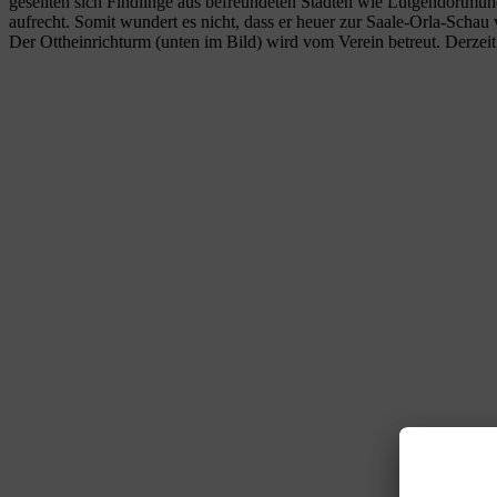
gesellten sich Findlinge aus befreundeten Städten wie Lütgendortmu
aufrecht. Somit wundert es nicht, dass er heuer zur Saale-Orla-Schau
Der Ottheinrichturm (unten im Bild) wird vom Verein betreut. Derzeit