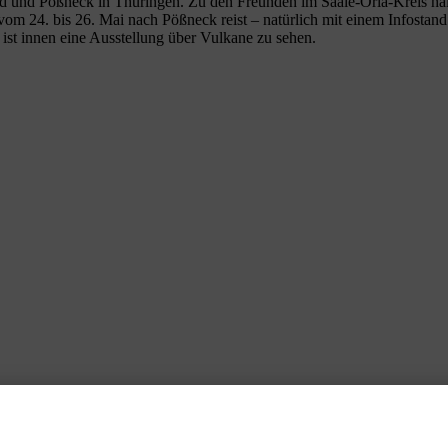
nd und Pößneck in Thüringen. Zu den Freunden im Saale-Orla-Kreis hä
 vom 24. bis 26. Mai nach Pößneck reist – natürlich mit einem Infostan
 ist innen eine Ausstellung über Vulkane zu sehen.