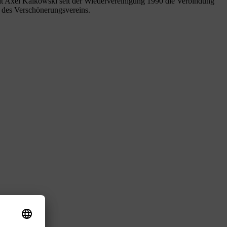
lt Axel Kalkowski seit der Wiedervereinigung 1990 die Verbindung
d des Verschönerungsvereins.