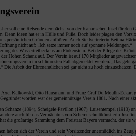
ngsverein
ter soll eine Reisende demnächst von der Kanarischen Insel für den Ge
m. Denn Ideen hat er in Hülle und Fülle. Doch leider plagen den Vors
aus persönlichen Gründen aufhören. Auch Stellvertreterin Bettina Häring
Hoffnung nicht auf: „Ich setze immer noch auf spontane Meldungen.“
erung des Wassertretbeckens am Finkenstein. Bei der Pflege des Kräute
 der Hohen Schanz auf. Der Verein ist auf 170 Mitglieder angewachsen
hönerungsverein im schlimmsten Fall abgemeldet werden. „Das geht gar
tät.“ Die Arbeit der Ehrenamtlichen sei gar nicht zu hoch einzuschätzen
on Axel Kalkowski, Otto Hausmann und Franz Graf Du Moulin-Eckart gew
 Gegründet worden war der gemeinnützige Verein 1881. Nach einer ak
n Schanze (1894), Scheigele-Pavillon (1907), Luisentempel (1913) und 
esondere auch für das Vermächtnis von Scherenschnittkünstlerin Josefi
hat die großartige Sammlung dem Freistaat Bayern vermacht, der sie wi
nen haben sich der Verein und sein Vorsitzender unermüdlich ins Zeug