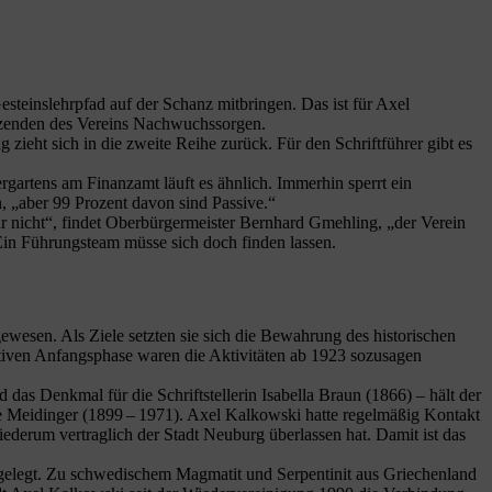
steinslehrpfad auf der Schanz mitbringen. Das ist für Axel
itzenden des Vereins Nachwuchssorgen.
 zieht sich in die zweite Reihe zurück. Für den Schriftführer gibt es
rgartens am Finanzamt läuft es ähnlich. Immerhin sperrt ein
, „aber 99 Prozent davon sind Passive.“
 nicht“, findet Oberbürgermeister Bernhard Gmehling, „der Verein
. Ein Führungsteam müsse sich doch finden lassen.
esen. Als Ziele setzten sie sich die Bewahrung des historischen
tiven Anfangsphase waren die Aktivitäten ab 1923 sozusagen
das Denkmal für die Schriftstellerin Isabella Braun (1866) – hält der
ne Meidinger (1899 – 1971). Axel Kalkowski hatte regelmäßig Kontakt
ederum vertraglich der Stadt Neuburg überlassen hat. Damit ist das
 gelegt. Zu schwedischem Magmatit und Serpentinit aus Griechenland