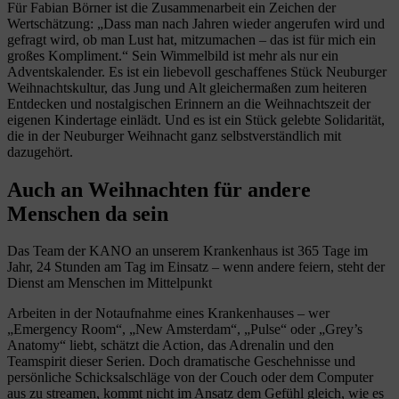
Für Fabian Börner ist die Zusammenarbeit ein Zeichen der
Wertschätzung: „Dass man nach Jahren wieder angerufen wird und
gefragt wird, ob man Lust hat, mitzumachen – das ist für mich ein
großes Kompliment.“ Sein Wimmelbild ist mehr als nur ein
Adventskalender. Es ist ein liebevoll geschaffenes Stück Neuburger
Weihnachtskultur, das Jung und Alt gleichermaßen zum heiteren
Entdecken und nostalgischen Erinnern an die Weihnachtszeit der
eigenen Kindertage einlädt. Und es ist ein Stück gelebte Solidarität,
die in der Neuburger Weihnacht ganz selbstverständlich mit
dazugehört.
Auch an Weihnachten für andere
Menschen da sein
Das Team der KANO an unserem Krankenhaus ist 365 Tage im
Jahr, 24 Stunden am Tag im Einsatz – wenn andere feiern, steht der
Dienst am Menschen im Mittelpunkt
Arbeiten in der Notaufnahme eines Krankenhauses – wer
„Emergency Room“, „New Amsterdam“, „Pulse“ oder „Grey’s
Anatomy“ liebt, schätzt die Action, das Adrenalin und den
Teamspirit dieser Serien. Doch dramatische Geschehnisse und
persönliche Schicksalschläge von der Couch oder dem Computer
aus zu streamen, kommt nicht im Ansatz dem Gefühl gleich, wie es