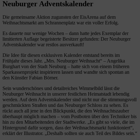
Neuburger Adventskalender
Die gemeinsame Aktion zugunsten der EisArena auf dem
Weihnachtsmarkt am Schrannenplatz war ein voller Erfolg.
Es dauerte nur wenige Wochen – dann hatte jedes Exemplar der
limitierten Auflage begeisterte Besitzer gefunden: Der Neuburger
Adventskalender war restlos ausverkauft!
Die Idee für diesen exklusiven Kalender entstand bereits im
Frühjahr dieses Jahr. „Mrs. Neuburger Weihnacht“ – Angelika
Burghart von der Stadt Neuburg – hatte sich von einem früheren
Sparkassenprojekt inspirieren lassen und wandte sich spontan an
den Künstler Fabian Börner.
Sein wunderschönes und detailreiches Wimmelbild lässt die
Neuburger Weihnacht in unserer festlichen Heimatstadt lebendig
werden. Auf dem Adventskalender sind nicht nur die stimmungsvoll
geschmückten Straßen und das Neuburger Schloss zu sehen. Es
rückt auch all jene in den Blickpunkt, die den Weihnachtszauber
überhaupt möglich machen – vom Postboten über den Techniker bis
hin zu den Mitarbeitenden der Stadtwerke. „Es gibt so viele, die im
Hintergrund dafür sorgen, dass der Weihnachtsmarkt funktioniert“,
erklärt der Illustrator. „Deshalb sollten sie auch Teil des Bildes sein.“