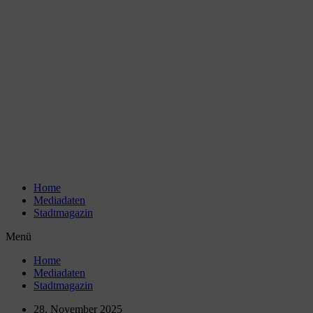
Zum
Inhalt
wechseln
Home
Mediadaten
Stadtmagazin
Menü
Home
Mediadaten
Stadtmagazin
28. November 2025