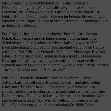
Die Umsetzung des Wimmelbilds stellte eine besondere
Herausforderung dar: „Man will alles zeigen – das Schloss, die
Pyramide, die Arena – aber es darf nicht überladen wirken“, so
Fabian Börner. Von den ersten Skizzen im Februar bis zur fertigen
Druckdatei im August feilte er in vielen Abstimmungsrunden an der
perfekten Darstellung.
Das Ergebnis beeindruckt in mehrerer Hinsicht: Anstelle von
Schokolade verstecken sich hinter seinen Türchen knusprige
Schokokugeln. Der Neuburger Adventskalender war auf 500
Exemplare limitiert und beim Stadtmarketing Neuburg für 6 Euro
erhältlich. Der Erlös des Verkaufs fließt in die Neuburger EisArena.
Fabian Börner sieht diesen solidarischen Aspekt als besonderen
Beweggrund: „Mir war wichtig, dass niemand daran verdient.
Sondern dass das Geld dort ankommt, wo es wirklich etwas bewirkt
– bei den Kindern unserer Heimatstadt.“
Nils Lahn ist von der Initiative rundum begeistert: „Unser
Adventskalender soll etwas Besonderes sein – und gleichzeitig
Gutes tun.“ Das Projekt soll keine einmalige Aktion bleiben,
sondern auch anderen Künstlerinnen und Künstlern der Stadt eine
Bühne bieten. „Es gibt viele kreative Menschen in Neuburg. Warum
also nicht im nächsten Jahr wieder, vielleicht mit einem neuen
Motiv?“, so der engagierte Stadtmarketing-Geschäftsführer.