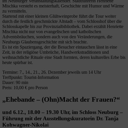
im Neuburger Veranstaltungskalender. Stadtführerin Henriette
Mischka versteht es meisterhaft, Geschichte mit Humor und Wärme
zu vermitteln.
Startend mit einer kleinen Glühweinprobe führt die Tour weiter
durch die festlich geschmückte Altstadt – vom Schlosshof über die
Schlosskapelle bis zur Provinzialbibliothek. Dabei erzählt Henriette
Mischka nicht nur von evangelischen und katholischen
Adventsbräuchen, sondern auch von den Veränderungen, die
Neuburgs Glaubensgeschichte mit sich brachte.
Es ist ein Spaziergang, der die Besucher eintauchen lässt in eine
Zeit, in der religiöse Umbrüche, Handwerkstraditionen und
weihnachtliche Rituale eine Stadt formten, deren kulturelles Erbe bis
heute spürbar ist.
Termine: 7., 14., 21., 26. Dezember jeweils um 14 Uhr
Treffpunkt: Tourist-Information
Dauer: 90 min
Preis: 10,00 € pro Person
„Ehebande – (Ohn)Macht der Frauen?“
und 6.12., 18.00 – 19.30 Uhr, im Schloss Neuburg –
Führung mit der Ausstellungskuratorin Dr. Tanja
Kohwagner-Nikolai