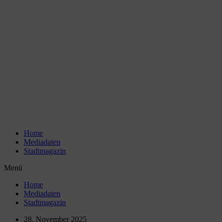
Zum
Inhalt
wechseln
Home
Mediadaten
Stadtmagazin
Menü
Home
Mediadaten
Stadtmagazin
28. November 2025