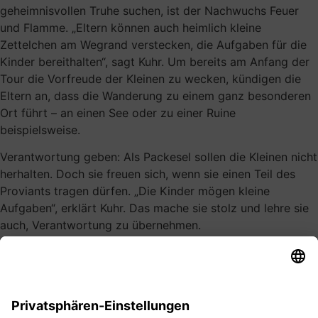
geheimnisvollen Truhe suchen, ist der Nachwuchs Feuer
und Flamme. „Eltern können auch heimlich kleine
Zettelchen am Wegrand verstecken, die Aufgaben für die
Kinder bereithalten“, sagt Kuhr. Um bereits am Anfang der
Tour die Vorfreude der Kleinen zu wecken, kündigen die
Eltern an, dass die Wanderung zu einem ganz besonderen
Ort führt – an einen See oder zu einer Ruine
beispielsweise.
Verantwortung geben: Als Packesel sollen die Kleinen nicht
herhalten. Doch sie freuen sich, wenn sie einen Teil des
Proviants tragen dürfen. „Die Kinder mögen kleine
Aufgaben“, erklärt Kuhr. Das mache sie stolz und lehre sie
auch, Verantwortung zu übernehmen.
Tempo anpassen: Kinder laufen nicht so schnell wie
Erwachsene. Grundsätzlich gilt beim Wandern, dass der
Schwächste der Gruppe das Tempo vorgibt. Für Eltern
heißt das: Den Nachwuchs nicht hinter sich her schleifen,
sondern den Laufschritt an dessen Tempo anpassen. Wenn